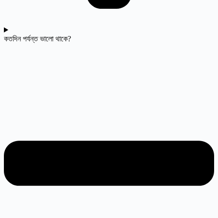
কতদিন পর্যন্ত ভালো থাকে?