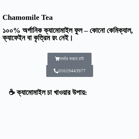
Chamomile Tea
১০০% অর্গানিক ক্যামোমাইল ফুল – কোনো কেমিক্যাল,
ক্যাফেইন বা কৃত্রিম রং নেই।
অর্ডার করতে চাই
01619443977
☕ ক্যামোমাইল চা খাওয়ার উপায়: