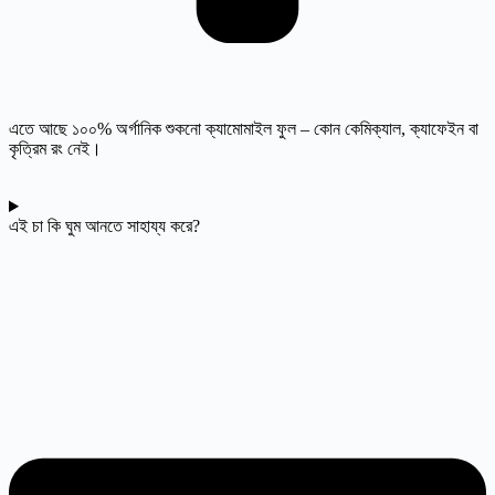
এতে আছে ১০০% অর্গানিক শুকনো ক্যামোমাইল ফুল – কোন কেমিক্যাল, ক্যাফেইন বা
কৃত্রিম রং নেই।
এই চা কি ঘুম আনতে সাহায্য করে?